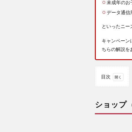
未成年のお
データ通信
といったニー
キャンペーン
ちらの解説を
目次
1
ショ
ップ
ショップ（
（店
舗）
情報
| 楽
天モ