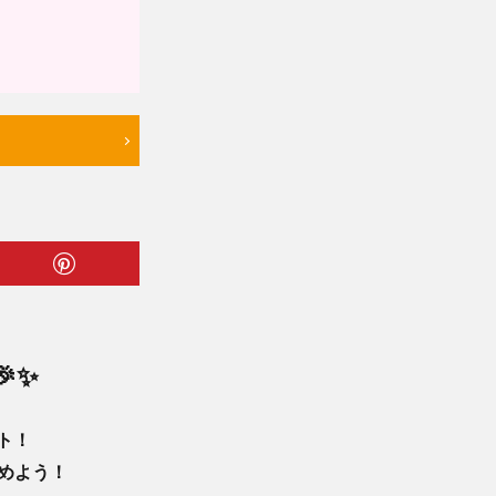
✨
ント！
めよう！