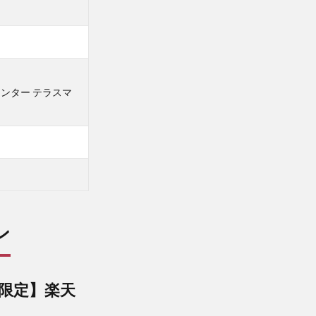
センター テラスマ
ン
限定】楽天