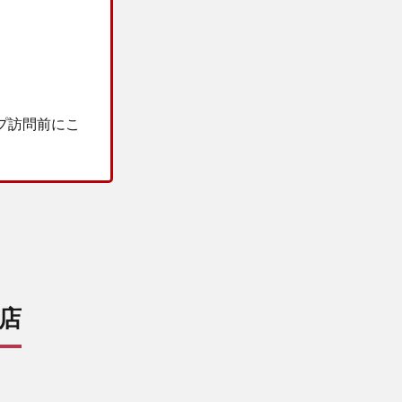
プ訪問前にこ
川店