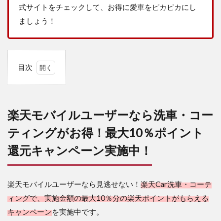
式サイトをチェックして、お得に愛車をピカピカにし
ましょう！
目次
1
楽天
モバ
イル
楽天モバイルユーザーなら洗車・コー
ユー
ザー
ティングがお得！最大10％ポイント
なら
還元キャンペーン実施中！
洗
車・
コー
ティ
楽天モバイルユーザーなら見逃せない！
楽天Car洗車・コーテ
ング
がお
ィングで、実施金額の最大10％分の楽天ポイントがもらえる
得！
キャンペーン
を実施中です。
最大