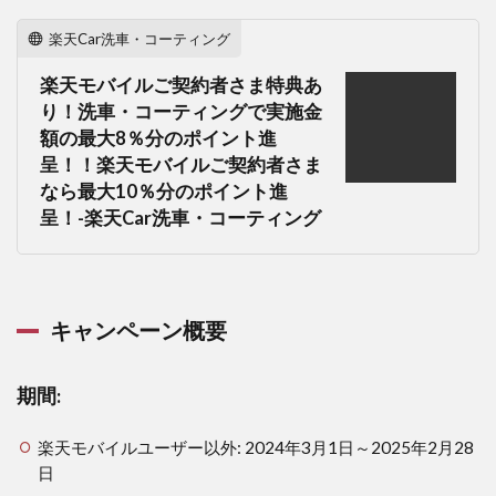
10％
ポイ
楽天Car洗車・コーティング
ント
還元
楽天モバイルご契約者さま特典あ
キャ
ンペ
り！洗車・コーティングで実施金
ーン
額の最大8％分のポイント進
実施
呈！！楽天モバイルご契約者さま
中！
なら最大10％分のポイント進
1.1
呈！-楽天Car洗車・コーティング
キャ
ンペ
ーン
概要
キャンペーン概要
1.1.1
期間:
1.1.2
期間:
対象:
楽天モバイルユーザー以外: 2024年3月1日～2025年2月28
1.1.3
日
特典: