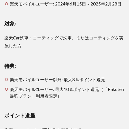
楽天モバイルユーザー: 2024年6月15日～2025年2月28日
1.1.4
ポイン
ト進呈:
対象:
1.2
楽天
楽天Car洗車・コーティングで洗車、またはコーティングを実
モバ
イル
施した方
ユー
ザー
以外
の方
特典:
1.3
楽天モバイルユーザー以外: 最大8％ポイント還元
楽天
モバ
楽天モバイルユーザー: 最大10％ポイント還元（「Rakuten
イル
最強プラン」利用者限定）
ユー
ザー
の方
ポイント進呈:
1.4
キャ