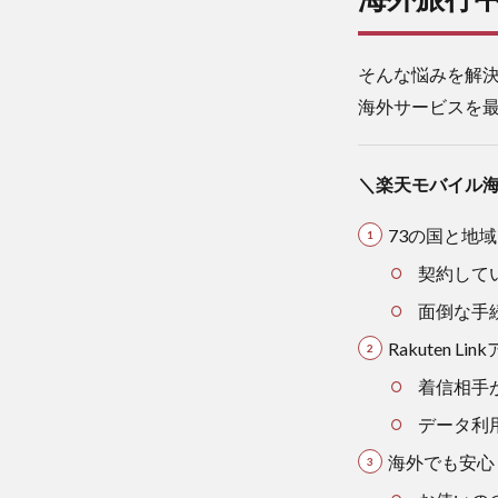
通信
費、
高く
そんな悩みを解
て困
海外サービスを
って
いま
せん
＼楽天モバイル海
か？
2
73の国と地
【2024
年最
契約して
新】対
面倒な手
応国と
地域一
Rakuten
覧
着信相手
3
データ利
楽
天
海外でも安心
モ