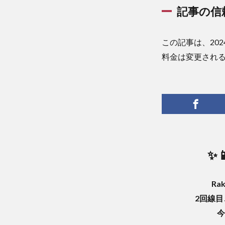
記事の信
この記事は、20
料金は変更され
✨
Ra
2回線
今