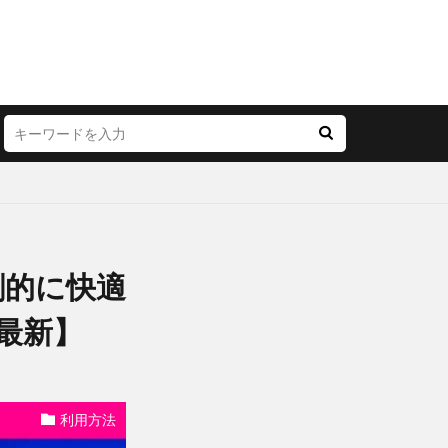
劇的に快適
月最新】
利用方法