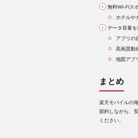
4.1
無料Wi-Fi
記事
の信
ホテルや
頼性
データ容量を
アプリの
高画質動
地図アプ
まとめ
楽天モバイルの
節約しながら、
ください。