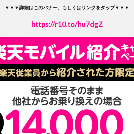
▼▼▼詳細はこのバナー、もしくはリンクをタップ▼▼▼
https://r10.to/hu7dgZ