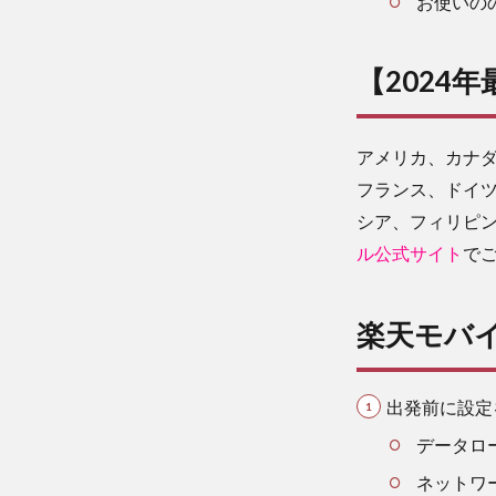
お使いの
バ
イ
ル
海
【2024
外
サ
ー
アメリカ、カナ
ビ
フランス、ドイ
ス
の
シア、フィリピン
賢
ル公式サイト
で
い
利
用
楽天モバ
方
法
4
出発前に設定
ま
と
データロ
め
ネットワ