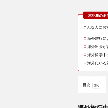
こんな人にお
海外旅行に
海外出張が
海外留学中
海外にいる
目次
1
海外
旅行
海外旅行
中の