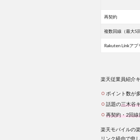
ン
ペ
ー
再契約
ン
に
複数回線（最大5
参
加
Rakuten Link
す
る
方
法
2.1
楽天従業員紹介
楽天
従業
ポイント数が
員紹
話題の
三木谷
介キ
ャン
再契約・2回
ペー
ン紹
楽天モバイルの
介リ
リンク経由で申
ンク