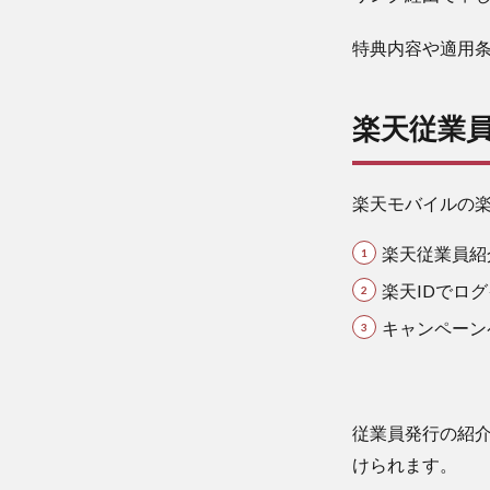
へア
クセ
特典内容や適用
ス
2.2
楽天従業
楽天
IDで
ログ
イン
楽天モバイルの
して
エン
楽天従業員紹
トリ
ー→
楽天IDでロ
キャ
キャンペーン
ンペ
ーン
ペー
ジ確
認
従業員発行の紹
2.3
けられます。
キャ