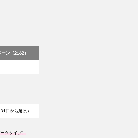
ーン（2162）
月31日から延長）
（データタイプ）