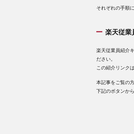
ンペ
それぞれの手順
ーン
ペー
ジか
楽天従業
ら楽
天モ
バイ
楽天従業員紹介
ルへ
申込
ださい。
（オ
この紹介リンクは
ンラ
イン
でも
本記事をご覧の
店舗
下記のボタンか
申込
でも
OK）