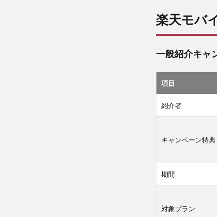
モバ
楽天モバ
イル
の従
業員
紹介
一般紹介キャ
キャ
ンペ
ーン
項目
と
は？
紹介者
2
楽
天
キャンペーン特典
従
業
員
期間
紹
介
キ
対象プラン
ャ